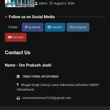
admin
August 3, 2026
Follow us on Social Media
Twitter
Facebook
LinkedIn
Instagram
YouTube
Contact Us
Name - Om Prakash Joshi
7830119900, 9412918565
Bhagat Singh Colony Lower Adhoiwala Dehradun 248001
Uttarakhand
mountainstories01234@gmail.com