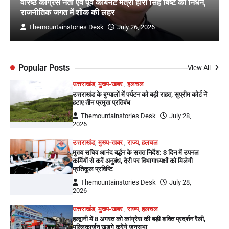
वरिष्ठ कांग्रेस नेता एवं पूर्व कैबिनेट मंत्री हीरा सिंह बिष्ट का निधन,
राजनीतिक जगत में शोक की लहर
Themountainstories Desk
July 26, 2026
Popular Posts
View All
उत्तराखंड
,
मुख्य-खबर
,
हलचल
उत्तराखंड के बुग्यालों में पर्यटन को बड़ी राहत, सुप्रीम कोर्ट ने
हटाए तीन प्रमुख प्रतिबंध
Themountainstories Desk
July 28,
2026
उत्तराखंड
,
मुख्य-खबर
,
राज्य
,
हलचल
मुख्य सचिव आनंद बर्द्धन के सख्त निर्देश: 3 दिन में उपनल
कर्मियों से करें अनुबंध, देरी पर विभागाध्यक्षों को मिलेगी
प्रतिकूल प्रविष्टि
Themountainstories Desk
July 28,
2026
उत्तराखंड
,
मुख्य-खबर
,
राज्य
,
हलचल
हल्द्वानी में 8 अगस्त को कांग्रेस की बड़ी शक्ति प्रदर्शन रैली,
मल्लिकार्जुन खड़गे करेंगे जनसभा