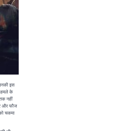
ु उनकी इस
 हमले के
 तक नहीं
यार और फौज
ज को चकमा