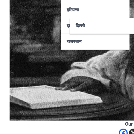
हरियाणा
झारखण्ड
दिल्ली
राजस्थान
Our