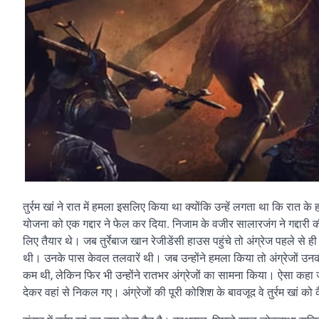
तुर्रम खां ने रात में हमला इसलिए किया था क्योंकि उन्हें लगता था कि रात क
योजना को एक गद्दार ने फेल कर दिया. निजाम के वजीर सालारजंग ने गद्दारी की 
लिए तैयार थे। जब तुर्रेबाज खान रेजीडेंसी हाउस पहुंचे तो अंग्रेज पहले से ह
थी। उनके पास केवल तलवारें थी। जब उन्होंने हमला किया तो अंग्रेजों उ
कम थी, लेकिन फिर भी उन्होंने रातभर अंग्रेजों का सामना किया। ऐसा कहा जात
देकर वहां से निकल गए। अंग्रेजों की पूरी कोशिश के बावजूद वे तुर्रम खां को