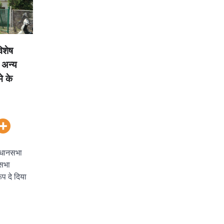
िशेष
 अन्य
े के
िधानसभा
नसभा
प दे दिया