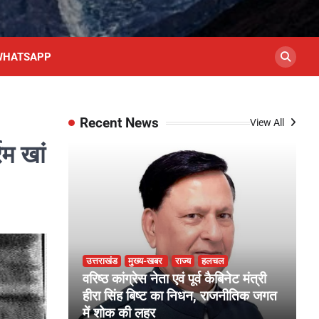
WHATSAPP
Recent News
View All
रम खां
उत्तराखंड
मुख्य-खबर
राज्य
हलचल
उ
कारी छिपाना
वरिष्ठ कांग्रेस नेता एवं पूर्व कैबिनेट मंत्री
क
ीताल
हीरा सिंह बिष्ट का निधन, राजनीतिक जगत
म
में शोक की लहर
हो