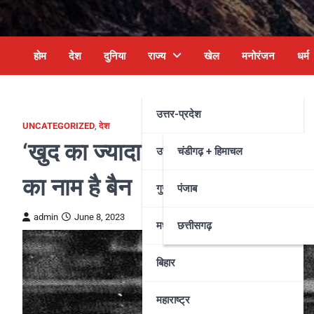
होम
देश
दुनिया
राज्य
खेल
मनोरंजन
धर्म
उत्तर-प्रदेश
UNCATEGORIZED
,
देश
‘खुद का ज्यादा तुर्रम खां मत समझो’, 
उत्तराखंड
चंडीगढ़ + हिमाचल
का नाम है बैन
गुजरात
पंजाब
admin
June 8, 2023
मध्य प्रदेश
छत्तीसगढ़
बिहार
महाराष्ट्र