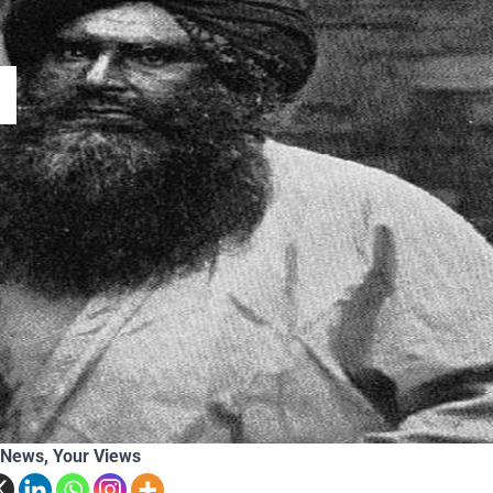
Themountainstories Desk
Ju
 News, Your Views