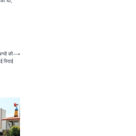
 की थी,
ग्घी की
⟶
ुई विदाई