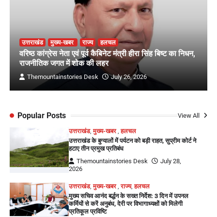
उत्तराखंड
मुख्य-खबर
राज्य
हलचल
वरिष्ठ कांग्रेस नेता एवं पूर्व कैबिनेट मंत्री हीरा सिंह बिष्ट का निधन,
राजनीतिक जगत में शोक की लहर
Themountainstories Desk
July 26, 2026
Popular Posts
View All
उत्तराखंड
,
मुख्य-खबर
,
हलचल
उत्तराखंड के बुग्यालों में पर्यटन को बड़ी राहत, सुप्रीम कोर्ट ने
हटाए तीन प्रमुख प्रतिबंध
Themountainstories Desk
July 28,
2026
उत्तराखंड
,
मुख्य-खबर
,
राज्य
,
हलचल
मुख्य सचिव आनंद बर्द्धन के सख्त निर्देश: 3 दिन में उपनल
कर्मियों से करें अनुबंध, देरी पर विभागाध्यक्षों को मिलेगी
प्रतिकूल प्रविष्टि