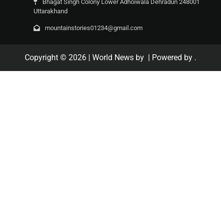
Bhagat Singh Colony Lower Adhoiwala Dehradun 248001
Uttarakhand
mountainstories01234@gmail.com
Copyright © 2026
| World News by
| Powered by
.