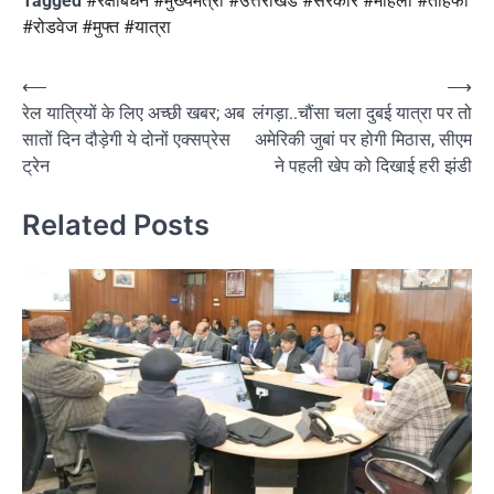
Tagged
#रक्षाबंधन #मुख्यमंत्री #उत्तराखंड #सरकार #महिला #तोहफा
#रोडवेज #मुफ्त #यात्रा
Post
⟵
⟶
रेल यात्रियों के लिए अच्छी खबर; अब
लंगड़ा..चौंसा चला दुबई यात्रा पर तो
navigation
सातों दिन दौड़ेगी ये दोनों एक्सप्रेस
अमेरिकी जुबां पर होगी मिठास, सीएम
ट्रेन
ने पहली खेप को दिखाई हरी झंडी
Related Posts