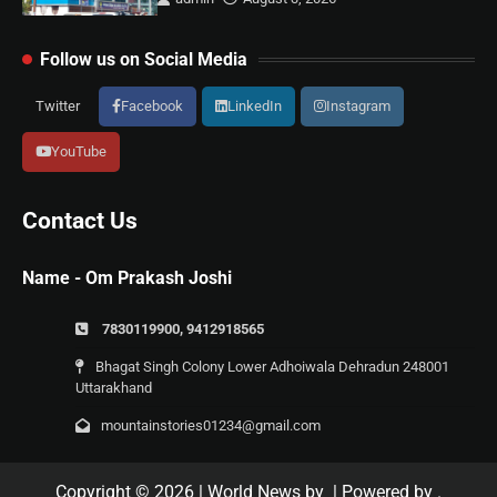
Follow us on Social Media
Twitter
Facebook
LinkedIn
Instagram
YouTube
Contact Us
Name - Om Prakash Joshi
7830119900, 9412918565
Bhagat Singh Colony Lower Adhoiwala Dehradun 248001
Uttarakhand
mountainstories01234@gmail.com
Copyright © 2026
| World News by
| Powered by
.