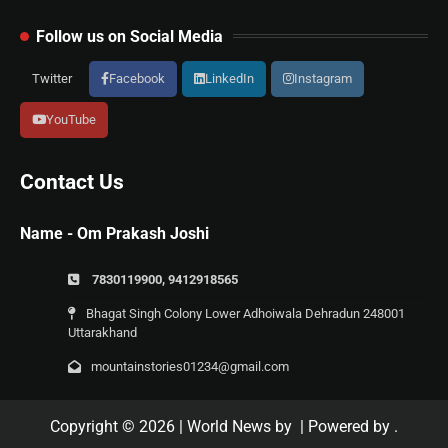
Follow us on Social Media
Twitter
Facebook
LinkedIn
Instagram
YouTube
Contact Us
Name - Om Prakash Joshi
7830119900, 9412918565
Bhagat Singh Colony Lower Adhoiwala Dehradun 248001
Uttarakhand
mountainstories01234@gmail.com
Copyright © 2026
| World News by
| Powered by
.