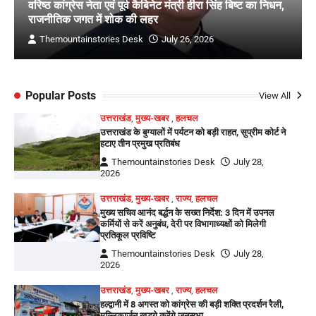
वरिष्ठ कांग्रेस नेता एवं पूर्व कैबिनेट मंत्री हीरा सिंह बिष्ट का निधन,
राजनीतिक जगत में शोक की लहर
Themountainstories Desk
July 26, 2026
Popular Posts
View All
उत्तराखंड
,
मुख्य-खबर
,
हलचल
उत्तराखंड के बुग्यालों में पर्यटन को बड़ी राहत, सुप्रीम कोर्ट ने
हटाए तीन प्रमुख प्रतिबंध
Themountainstories Desk
July 28,
2026
उत्तराखंड
,
मुख्य-खबर
,
राज्य
,
हलचल
मुख्य सचिव आनंद बर्द्धन के सख्त निर्देश: 3 दिन में उपनल
कर्मियों से करें अनुबंध, देरी पर विभागाध्यक्षों को मिलेगी
प्रतिकूल प्रविष्टि
Themountainstories Desk
July 28,
2026
उत्तराखंड
,
मुख्य-खबर
,
राज्य
,
हलचल
हल्द्वानी में 8 अगस्त को कांग्रेस की बड़ी शक्ति प्रदर्शन रैली,
मल्लिकार्जुन खड़गे करेंगे जनसभा