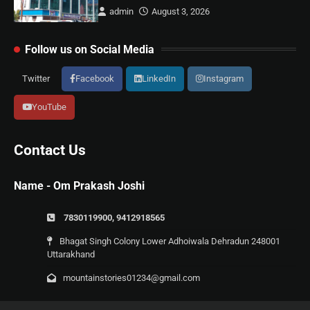
admin
August 3, 2026
Follow us on Social Media
Twitter
Facebook
LinkedIn
Instagram
YouTube
Contact Us
Name - Om Prakash Joshi
7830119900, 9412918565
Bhagat Singh Colony Lower Adhoiwala Dehradun 248001
Uttarakhand
mountainstories01234@gmail.com