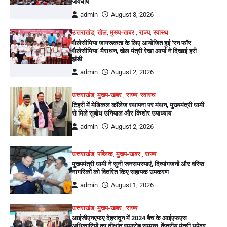
जयघोष
admin
August 3, 2026
उत्तराखंड
,
खेल
,
मुख्य-खबर
,
राज्य
,
स्वास्थ
थैलेसीमिया जागरूकता के लिए आयोजित हुई ‘रन फॉर
थैलेसीमिया’ मैराथन, खेल मंत्री रेखा आर्या ने दिखाई हरी
झंडी
admin
August 2, 2026
उत्तराखंड
,
मुख्य-खबर
,
राज्य
,
स्वास्थ
टिहरी में मेडिकल कॉलेज स्थापना पर मंथन, मुख्यमंत्री धामी
से मिले सुबोध उनियाल और किशोर उपाध्याय
admin
August 2, 2026
उत्तराखंड
,
पब्लिक
,
मुख्य-खबर
,
राज्य
मुख्यमंत्री धामी ने सुनी जनसमस्याएं, दिव्यांगजनों और वरिष्ठ
नागरिकों को वितरित किए सहायक उपकरण
admin
August 1, 2026
उत्तराखंड
,
मुख्य-खबर
,
राज्य
आईजीएनएफए देहरादून में 2024 बैच के आईएफएस
अधिकारियों का दीक्षांत समारोह सम्पन्न, केंद्रीय मंत्री भूपेंद्र