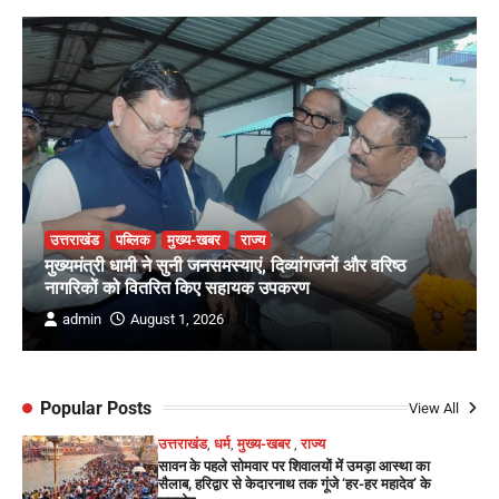
उत्तराखंड
पब्लिक
मुख्य-खबर
राज्य
मुख्यमंत्री धामी ने सुनी जनसमस्याएं, दिव्यांगजनों और वरिष्ठ
नागरिकों को वितरित किए सहायक उपकरण
admin
August 1, 2026
Popular Posts
View All
उत्तराखंड
,
धर्म
,
मुख्य-खबर
,
राज्य
सावन के पहले सोमवार पर शिवालयों में उमड़ा आस्था का
सैलाब, हरिद्वार से केदारनाथ तक गूंजे ‘हर-हर महादेव’ के