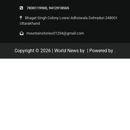
7830119900, 9412918565
Bhagat Singh Colony Lower Adhoiwala Dehradun 248001
Uttarakhand
mountainstories01234@gmail.com
Copyright © 2026
| World News by
| Powered by
.