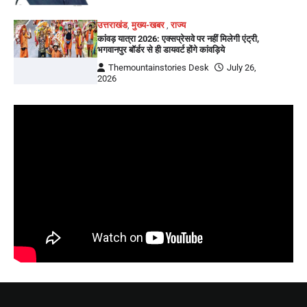
उत्तराखंड
,
मुख्य-खबर
,
राज्य
कांवड़ यात्रा 2026: एक्सप्रेसवे पर नहीं मिलेगी एंट्री,
भगवानपुर बॉर्डर से ही डायवर्ट होंगे कांवड़िये
Themountainstories Desk
July 26,
2026