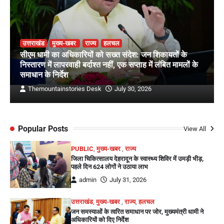
उत्तराखंड
मुख्य-खबर
राज्य
हलचल
सीएम धामी का अधिकारियों को सख्त संदेश: जन शिकायतों के
निस्तारण में लापरवाही बर्दाश्त नहीं, एक सप्ताह में लंबित मामलों के
समाधान के निर्देश
Themountainstories Desk
July 30, 2026
Popular Posts
View All
PUBLIC
,
मुख्य-खबर
,
राज्य
जिला चिकित्सालय देहरादून के स्वास्थ्य शिविर में उमड़ी भीड़,
पहले दिन 624 लोगों ने उठाया लाभ
admin
July 31, 2026
उत्तराखंड
,
मुख्य-खबर
,
राज्य
,
हलचल
जन समस्याओं के त्वरित समाधान पर जोर, मुख्यमंत्री धामी ने
अधिकारियों को दिए निर्देश