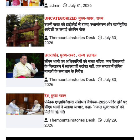
admin
July 31, 2026
UNCATEGORIZED
,
मुख्य-खबर
,
राज्य
रजनी रावत को हाईकोर्ट से राहत, स्थानांतरण और कार्यमुक्ति
आदेशों पर लगाई अंतरिम रोक
Themountainstories Desk
July 30,
2026
उत्तराखंड
,
मुख्य-खबर
,
राज्य
,
हलचल
सीएम धामी का अधिकारियों को सख्त संदेश: जन शिकायतों
के निस्तारण में लापरवाही बर्दाश्त नहीं, एक सप्ताह में लंबित
मामलों के समाधान के निर्देश
Themountainstories Desk
July 30,
2026
देश
,
मुख्य-खबर
पब्लिक एग्ज़ामिनेशन्स संशोधन विधेयक-2026 पारित होने पर
सीएम धामी ने जताया आभार, कहा- ‘नकल मुक्त भारत’ को
मिलेगी नई गति
Themountainstories Desk
July 29,
2026