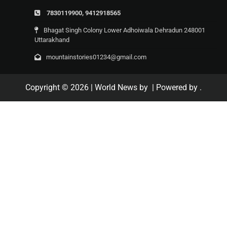
7830119900, 9412918565
Bhagat Singh Colony Lower Adhoiwala Dehradun 248001
Uttarakhand
mountainstories01234@gmail.com
Copyright © 2026
| World News by
| Powered by
.