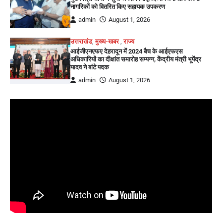
नागरिकों को वितरित किए सहायक उपकरण
admin
August 1, 2026
उत्तराखंड
,
मुख्य-खबर
,
राज्य
आईजीएनएफए देहरादून में 2024 बैच के आईएफएस
अधिकारियों का दीक्षांत समारोह सम्पन्न, केंद्रीय मंत्री भूपेंद्र
यादव ने बांटे पदक
admin
August 1, 2026