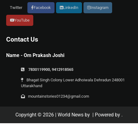
Twitter
Facebook
LinkedIn
Instagram
YouTube
Contact Us
Name - Om Prakash Joshi
7830119900, 9412918565
Bhagat Singh Colony Lower Adhoiwala Dehradun 248001
Uttarakhand
mountainstories01234@gmail.com
Copyright © 2026
| World News by
| Powered by
.