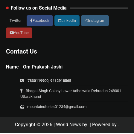
Follow us on Social Media
Twitter
Facebook
LinkedIn
Instagram
YouTube
Contact Us
Name - Om Prakash Joshi
7830119900, 9412918565
Bhagat Singh Colony Lower Adhoiwala Dehradun 248001
Uttarakhand
mountainstories01234@gmail.com
Copyright © 2026
| World News by
| Powered by
.