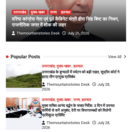
उत्तराखंड
मुख्य-खबर
राज्य
हलचल
वरिष्ठ कांग्रेस नेता एवं पूर्व कैबिनेट मंत्री हीरा सिंह बिष्ट का निधन,
राजनीतिक जगत में शोक की लहर
Themountainstories Desk
July 26, 2026
Popular Posts
View All
उत्तराखंड
,
मुख्य-खबर
,
हलचल
उत्तराखंड के बुग्यालों में पर्यटन को बड़ी राहत, सुप्रीम कोर्ट ने
हटाए तीन प्रमुख प्रतिबंध
Themountainstories Desk
July 28,
2026
उत्तराखंड
,
मुख्य-खबर
,
राज्य
,
हलचल
मुख्य सचिव आनंद बर्द्धन के सख्त निर्देश: 3 दिन में उपनल
कर्मियों से करें अनुबंध, देरी पर विभागाध्यक्षों को मिलेगी
प्रतिकूल प्रविष्टि
Themountainstories Desk
July 28,
2026