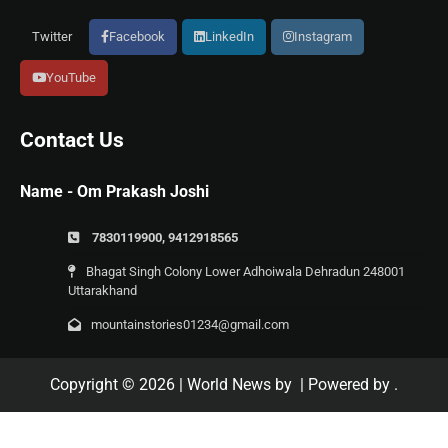
Twitter
Facebook
LinkedIn
Instagram
YouTube
Contact Us
Name - Om Prakash Joshi
7830119900, 9412918565
Bhagat Singh Colony Lower Adhoiwala Dehradun 248001
Uttarakhand
mountainstories01234@gmail.com
Copyright © 2026
| World News by
| Powered by
.