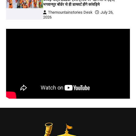
भगवानपुर बॉर्डर से ही डायवर्ट होंगे कांवड़िये
Themountainstories Desk
July 26,
2026