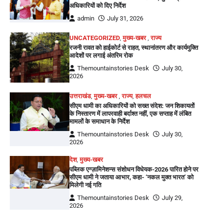
अधिकारियों को दिए निर्देश
admin
July 31, 2026
UNCATEGORIZED
,
मुख्य-खबर
,
राज्य
रजनी रावत को हाईकोर्ट से राहत, स्थानांतरण और कार्यमुक्ति
आदेशों पर लगाई अंतरिम रोक
Themountainstories Desk
July 30,
2026
उत्तराखंड
,
मुख्य-खबर
,
राज्य
,
हलचल
सीएम धामी का अधिकारियों को सख्त संदेश: जन शिकायतों
के निस्तारण में लापरवाही बर्दाश्त नहीं, एक सप्ताह में लंबित
मामलों के समाधान के निर्देश
Themountainstories Desk
July 30,
2026
देश
,
मुख्य-खबर
पब्लिक एग्ज़ामिनेशन्स संशोधन विधेयक-2026 पारित होने पर
सीएम धामी ने जताया आभार, कहा- ‘नकल मुक्त भारत’ को
मिलेगी नई गति
Themountainstories Desk
July 29,
2026