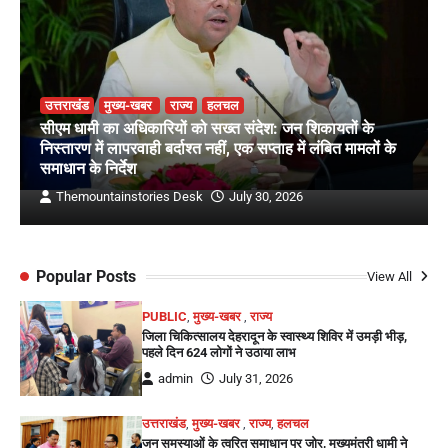
उत्तराखंड
मुख्य-खबर
राज्य
हलचल
सीएम धामी का अधिकारियों को सख्त संदेश: जन शिकायतों के
निस्तारण में लापरवाही बर्दाश्त नहीं, एक सप्ताह में लंबित मामलों के
समाधान के निर्देश
Themountainstories Desk
July 30, 2026
Popular Posts
View All
PUBLIC
,
मुख्य-खबर
,
राज्य
जिला चिकित्सालय देहरादून के स्वास्थ्य शिविर में उमड़ी भीड़,
पहले दिन 624 लोगों ने उठाया लाभ
admin
July 31, 2026
उत्तराखंड
,
मुख्य-खबर
,
राज्य
,
हलचल
जन समस्याओं के त्वरित समाधान पर जोर, मुख्यमंत्री धामी ने