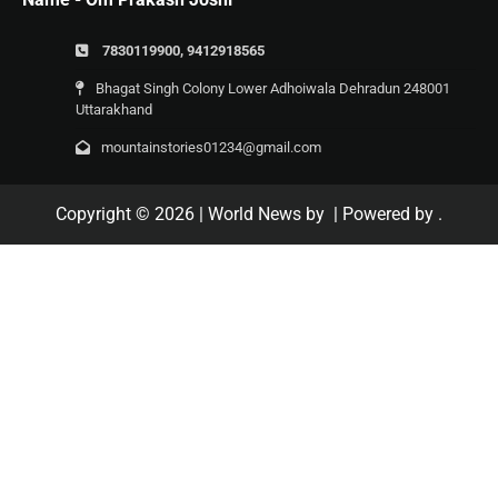
7830119900, 9412918565
Bhagat Singh Colony Lower Adhoiwala Dehradun 248001
Uttarakhand
mountainstories01234@gmail.com
Copyright © 2026
| World News by
| Powered by
.