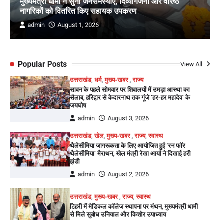
मुख्यमंत्री धामी ने सुनी जनसमस्याएं, दिव्यांगजनों और वरिष्ठ
नागरिकों को वितरित किए सहायक उपकरण
admin
August 1, 2026
Popular Posts
View All
उत्तराखंड
,
धर्म
,
मुख्य-खबर
,
राज्य
सावन के पहले सोमवार पर शिवालयों में उमड़ा आस्था का
सैलाब, हरिद्वार से केदारनाथ तक गूंजे ‘हर-हर महादेव’ के
जयघोष
admin
August 3, 2026
उत्तराखंड
,
खेल
,
मुख्य-खबर
,
राज्य
,
स्वास्थ
थैलेसीमिया जागरूकता के लिए आयोजित हुई ‘रन फॉर
थैलेसीमिया’ मैराथन, खेल मंत्री रेखा आर्या ने दिखाई हरी
झंडी
admin
August 2, 2026
उत्तराखंड
,
मुख्य-खबर
,
राज्य
,
स्वास्थ
टिहरी में मेडिकल कॉलेज स्थापना पर मंथन, मुख्यमंत्री धामी
से मिले सुबोध उनियाल और किशोर उपाध्याय