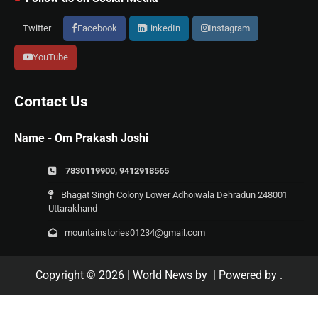
Twitter
Facebook
LinkedIn
Instagram
YouTube
Contact Us
Name - Om Prakash Joshi
7830119900, 9412918565
Bhagat Singh Colony Lower Adhoiwala Dehradun 248001
Uttarakhand
mountainstories01234@gmail.com
Copyright © 2026
| World News by
| Powered by
.