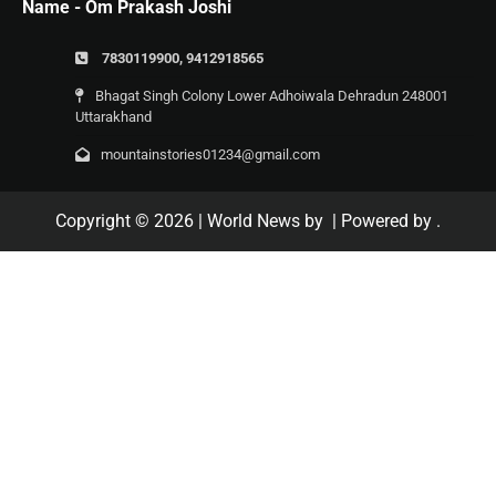
Name - Om Prakash Joshi
7830119900, 9412918565
Bhagat Singh Colony Lower Adhoiwala Dehradun 248001
Uttarakhand
mountainstories01234@gmail.com
Copyright © 2026
| World News by
| Powered by
.