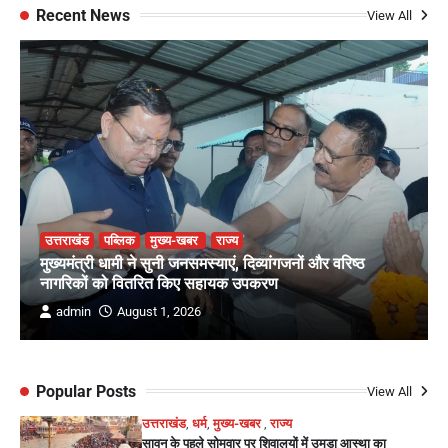
Recent News
View All
उत्तराखंड
पब्लिक
मुख्य-खबर
राज्य
मुख्यमंत्री धामी ने सुनी जनसमस्याएं, दिव्यांगजनों और वरिष्ठ
नागरिकों को वितरित किए सहायक उपकरण
admin
August 1, 2026
Popular Posts
View All
उत्तराखंड
,
धर्म
,
मुख्य-खबर
,
राज्य
सावन के पहले सोमवार पर शिवालयों में उमड़ा आस्था का