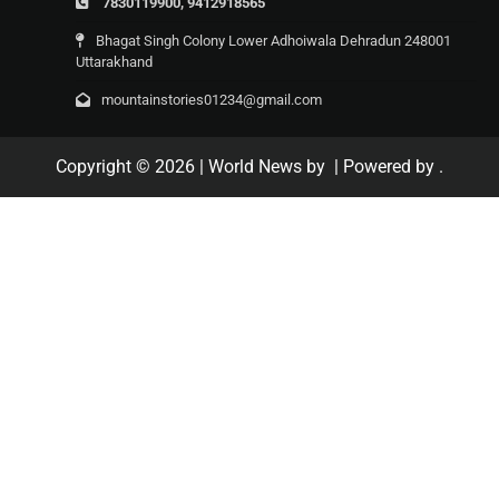
7830119900, 9412918565
Bhagat Singh Colony Lower Adhoiwala Dehradun 248001
Uttarakhand
mountainstories01234@gmail.com
Copyright © 2026
| World News by
| Powered by
.