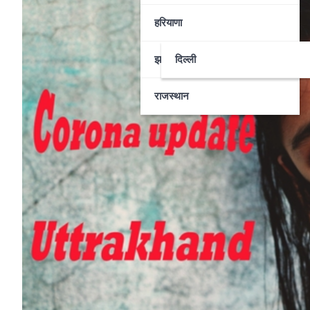
हरियाणा
झारखण्ड
दिल्ली
राजस्थान