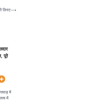
की लिस्ट
⟶
वलदार
, पूरे
वाड़ में
त्व में