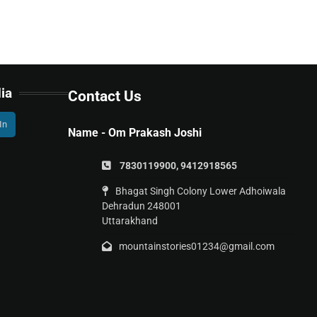
ia
Contact Us
In
Name - Om Prakash Joshi
7830119900, 9412918565
Bhagat Singh Colony Lower Adhoiwala
Dehradun 248001
Uttarakhand
mountainstories01234@gmail.com