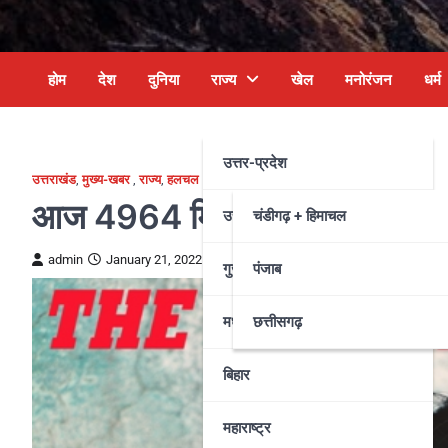
होम
देश
दुनिया
राज्य
खेल
मनोरंजन
धर्म
उत्तर-प्रदेश
उत्तराखंड
,
मुख्य-खबर
,
राज्य
,
हलचल
आज 4964 मिले कोरोना संक्रिमि
उत्तराखंड
चंडीगढ़ + हिमाचल
admin
January 21, 2022
गुजरात
पंजाब
मध्य प्रदेश
छत्तीसगढ़
बिहार
महाराष्ट्र