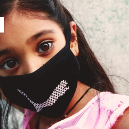
Themountainstories Desk
Ju