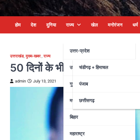
होम
देश
दुनिया
राज्य
खेल
मनोरंजन
धर्म
उत्तर-प्रदेश
उत्तराखंड
,
मुख्य-खबर
,
राज्य
50 दिनों के भीतर 1865 पदों पर होगी
उत्तराखंड
चंडीगढ़ + हिमाचल
admin
July 13, 2021
गुजरात
पंजाब
मध्य प्रदेश
छत्तीसगढ़
बिहार
महाराष्ट्र