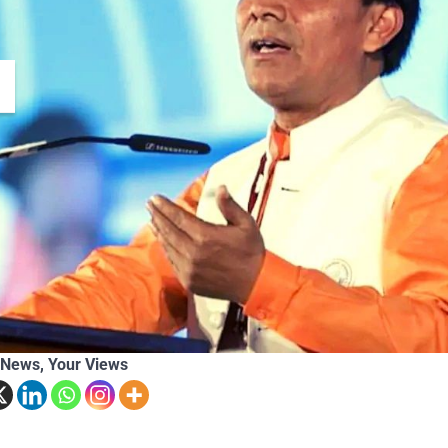
Themountainstories Desk
Ju
 News, Your Views