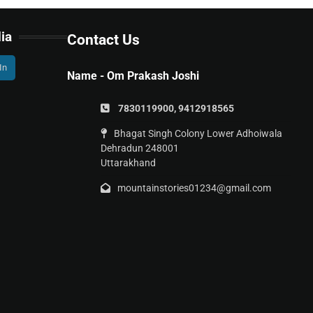
ia
Contact Us
In
Name - Om Prakash Joshi
7830119900, 9412918565
Bhagat Singh Colony Lower Adhoiwala
Dehradun 248001
Uttarakhand
mountainstories01234@gmail.com