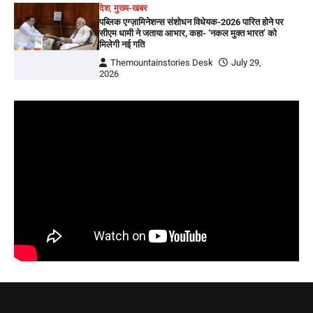
देश
,
मुख्य-खबर
पब्लिक एग्ज़ामिनेशन्स संशोधन विधेयक-2026 पारित होने पर
सीएम धामी ने जताया आभार, कहा- ‘नकल मुक्त भारत’ को
मिलेगी नई गति
Themountainstories Desk
July 29,
2026