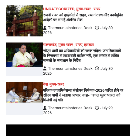
UNCATEGORIZED
,
मुख्य-खबर
,
राज्य
रजनी रावत को हाईकोर्ट से राहत, स्थानांतरण और कार्यमुक्ति
आदेशों पर लगाई अंतरिम रोक
Themountainstories Desk
July 30,
2026
उत्तराखंड
,
मुख्य-खबर
,
राज्य
,
हलचल
सीएम धामी का अधिकारियों को सख्त संदेश: जन शिकायतों
के निस्तारण में लापरवाही बर्दाश्त नहीं, एक सप्ताह में लंबित
मामलों के समाधान के निर्देश
Themountainstories Desk
July 30,
2026
देश
,
मुख्य-खबर
पब्लिक एग्ज़ामिनेशन्स संशोधन विधेयक-2026 पारित होने पर
सीएम धामी ने जताया आभार, कहा- ‘नकल मुक्त भारत’ को
मिलेगी नई गति
Themountainstories Desk
July 29,
2026