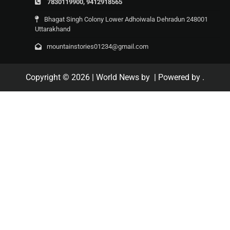
7830119900, 9412918565
Bhagat Singh Colony Lower Adhoiwala Dehradun 248001
Uttarakhand
mountainstories01234@gmail.com
Copyright © 2026
| World News by
| Powered by
.