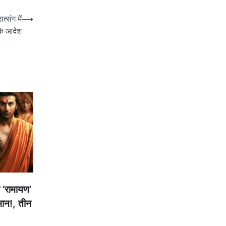
्संग में
⟶
 के आदेश
‘रामायण’
मान!, तीन