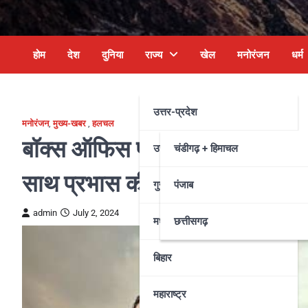
होम
देश
दुनिया
राज्य
खेल
मनोरंजन
धर्म
उत्तर-प्रदेश
मनोरंजन
,
मुख्य-खबर
,
हलचल
बॉक्स ऑफिस पर ‘कल्कि 2898 एडी’
उत्तराखंड
चंडीगढ़ + हिमाचल
साथ प्रभास की फिल्म ने तोड़े रिकॉर्
गुजरात
पंजाब
admin
July 2, 2024
मध्य प्रदेश
छत्तीसगढ़
बिहार
महाराष्ट्र