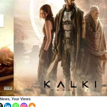
Themountainstories Desk
Ju
 News, Your Views