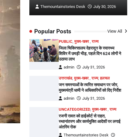
ly 29, 2026
Themountainstories Desk
July 30, 2026
Popular Posts
View All
PUBLIC
,
मुख्य-खबर
,
राज्य
जिला चिकित्सालय देहरादून के स्वास्थ्य
शिविर में उमड़ी भीड़, पहले दिन 624 लोगों ने
उठाया लाभ
admin
July 31, 2026
उत्तराखंड
,
मुख्य-खबर
,
राज्य
,
हलचल
जन समस्याओं के त्वरित समाधान पर जोर,
मुख्यमंत्री धामी ने अधिकारियों को दिए निर्देश
admin
July 31, 2026
UNCATEGORIZED
,
मुख्य-खबर
,
राज्य
रजनी रावत को हाईकोर्ट से राहत,
स्थानांतरण और कार्यमुक्ति आदेशों पर लगाई
अंतरिम रोक
Themountainstories Desk