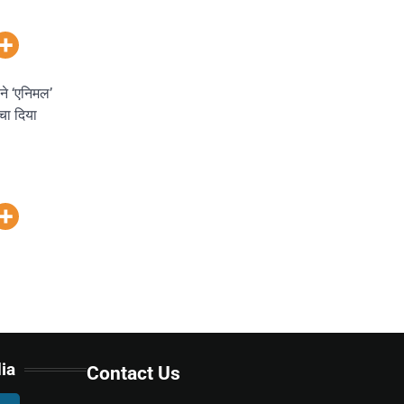
े ‘एनिमल’
ा दिया
ia
Contact Us