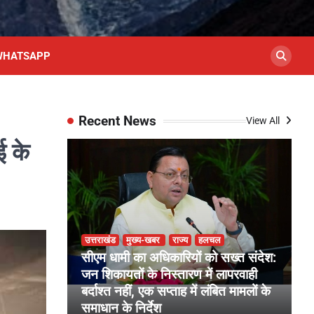
WHATSAPP
Recent News
View All
ई के
उत्तराखंड
मुख्य-खबर
राज्य
हलचल
द
सीएम धामी का अधिकारियों को सख्त संदेश:
प
ारगंज तहसील
जन शिकायतों के निस्तारण में लापरवाही
व
ायक रिश्वत
बर्दाश्त नहीं, एक सप्ताह में लंबित मामलों के
न
समाधान के निर्देश
क